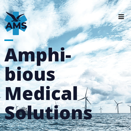
Amphi­
bious
Medical
Solutions